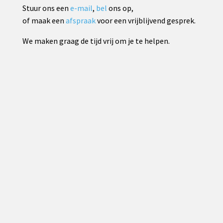
Stuur ons een
e-mail
,
bel
ons op,
of maak een
afspraak
voor een vrijblijvend gesprek.
We maken graag de tijd vrij om je te helpen.
info@luytenwebsite.be
+32 476 32 07 87
Maak een afspraak