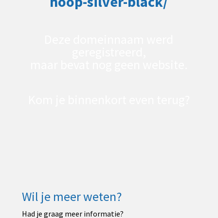
hoop-silver-black/
Deze domeinnaam werd
geregistreerd,
maar bevat nog geen website.
Kom je binnenkort even terug?
Wil je ook je eigen
domeinnaam
,
website
of
webshop
?
Neem dan contact op met
Luyten.Website
via
e-mail
of telefoon
+32 476 32 07 87
.
Wil je meer weten?
Had je graag meer informatie?