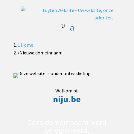

Home
/
Nieuwe domeinnaam
Welkom bij
niju.be
Deze domeinnaam werd
geregistreerd,