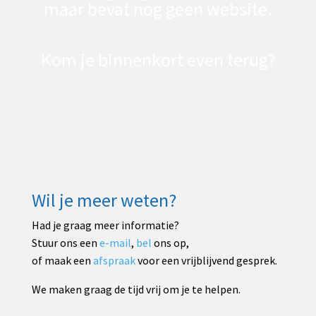
maar bevat nog geen website.
Kom je binnenkort even terug?
Wil je ook je eigen
domeinnaam
,
website
of
webshop
?
Neem dan contact op met
Luyten.Website
via
e-mail
of telefoon
+32 476 32 07 87
.
Wil je meer weten?
Had je graag meer informatie?
Stuur ons een
e-mail
,
bel
ons op,
of maak een
afspraak
voor een vrijblijvend gesprek.
We maken graag de tijd vrij om je te helpen.